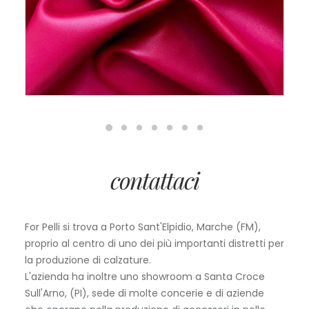
Questo
Qu
prodotto
pr
ha
ha
più
pi
varianti.
var
Le
Le
contattaci
opzioni
op
possono
po
essere
ess
scelte
sce
For Pelli si trova a Porto Sant'Elpidio, Marche (FM),
nella
nel
proprio al centro di uno dei più importanti distretti per
pagina
pa
del
del
la produzione di calzature.
prodotto
pr
L'azienda ha inoltre uno showroom a Santa Croce
Sull'Arno, (PI), sede di molte concerie e di aziende